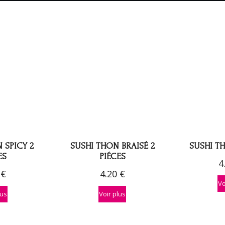
 SPICY 2
SUSHI THON BRAISÉ 2
SUSHI TH
ES
PIÉCES
4
0
€
4.20
€
Vo
lus
Voir plus