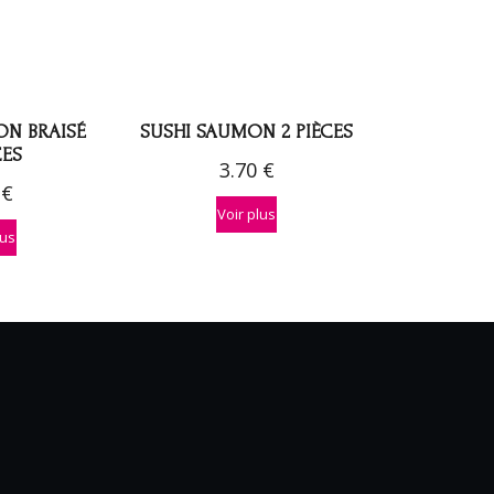
ON BRAISÉ
SUSHI SAUMON 2 PIÈCES
CES
3.70
€
0
€
Voir plus
lus