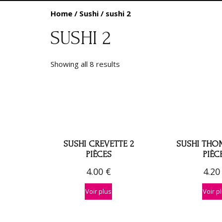
Home
/
Sushi
/ sushi 2
SUSHI 2
Showing all 8 results
SUSHI CREVETTE 2
SUSHI THON
PIÈCES
PIÈC
4.00
€
4.2
Voir plus
Voir p