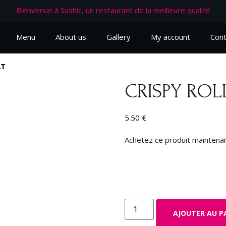
Bienvenue à Sushic, un restaurant de la meilleure qualité
Menu
About us
Gallery
My account
Cont
AT
CRISPY ROL
5.50
€
Achetez ce produit maintena
AJOUTER AU P