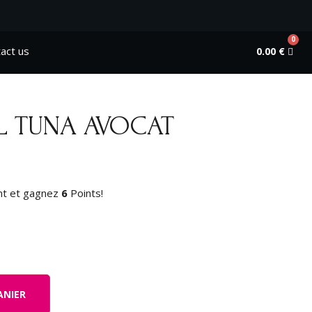
0
act us
0.00
€
L TUNA AVOCAT
nt et gagnez
6
Points!
ANIER