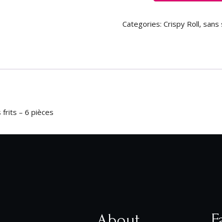
Categories:
Crispy Roll
,
sans 
 frits – 6 pièces
F
About