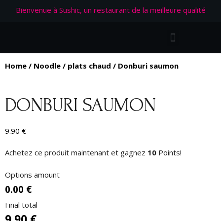
Bienvenue à Sushic, un restaurant de la meilleure qualité
Home
/
Noodle
/
plats chaud
/ Donburi saumon
DONBURI SAUMON
9.90
€
Achetez ce produit maintenant et gagnez
10
Points!
Options amount
0.00 €
Final total
9.90
€