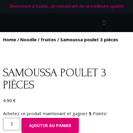
Bienvenue à Sushic, un restaurant de la meilleure qualité
Home
/
Noodle
/
fruites
/ Samoussa poulet 3 pièces
SAMOUSSA POULET 3
PIÈCES
4.90
€
Achetez ce produit maintenant et gagnez
5
Points!
AJOUTER AU PANIER