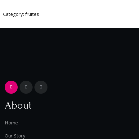
Category:
fruites
About
Home
Our Story