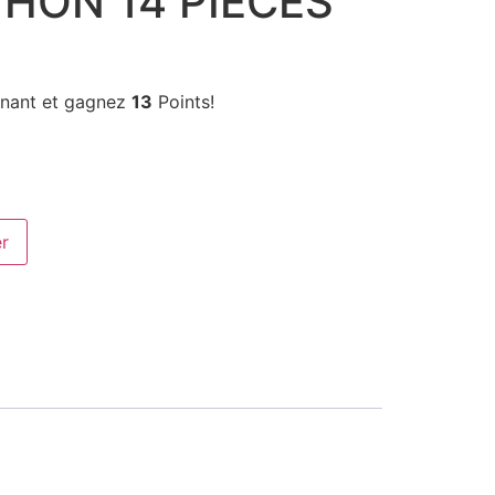
THON 14 PIÈCES
enant et gagnez
13
Points!
er