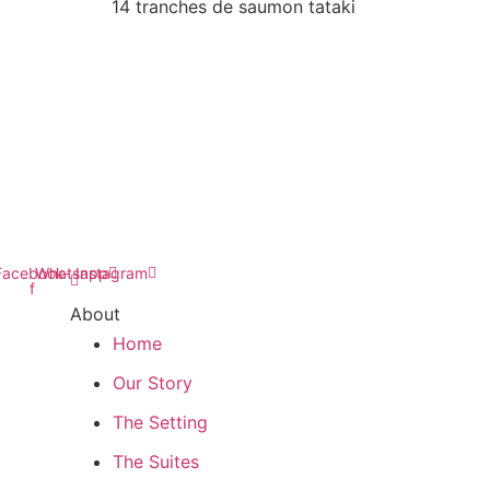
14 tranches de saumon tataki
Facebook-
Whatsapp
Instagram
f
About
Home
Our Story
The Setting
The Suites