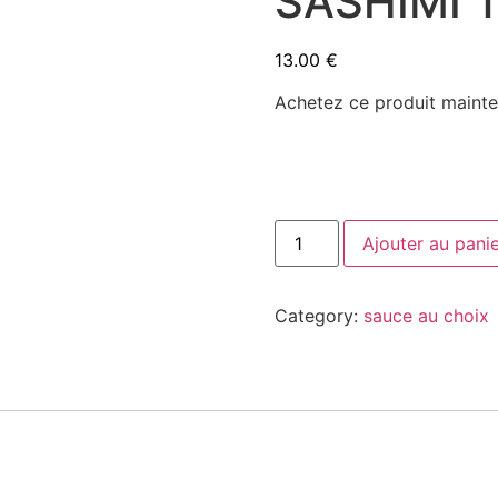
SASHIMI 
13.00
€
Achetez ce produit maint
SASHIMI
Ajouter au pani
THON
14
PIÈCES
quantity
Category:
sauce au choix