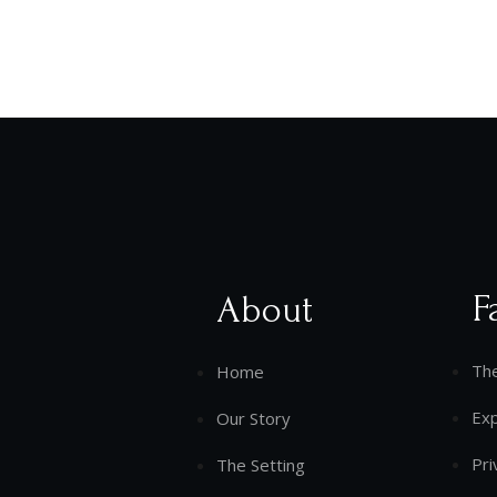
F
About
Th
Home
Ex
Our Story
Pri
The Setting