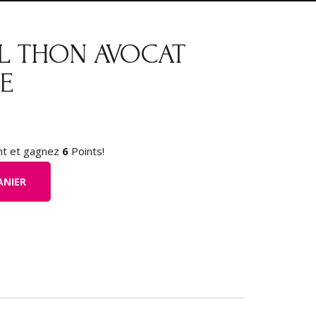
LL THON AVOCAT
E
nt et gagnez
6
Points!
ANIER