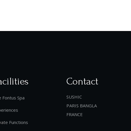
acilities
Contact
SUSHIC
e Fontus Spa
PARIS BANGLA
periences
FRANCE
vate Functions