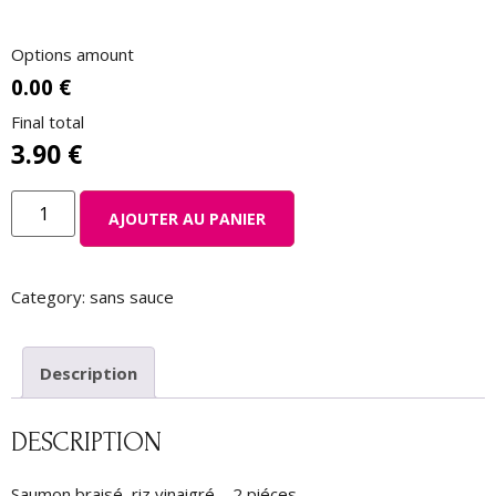
Options amount
0.00 €
Final total
3.90
€
AJOUTER AU PANIER
Category:
sans sauce
Description
DESCRIPTION
Saumon braisé, riz vinaigré – 2 piéces