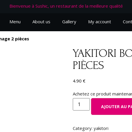
Bienvenue à Sushic, un restaurant de la meilleure qualité
Menu
About us
Gallery
My account
Cont
mage 2 pièces
YAKITORI B
PIÈCES
4.90
€
Achetez ce produit maintena
AJOUTER AU P
Category:
yakitori