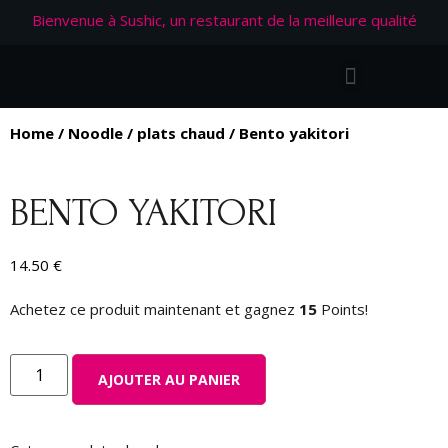
Bienvenue à Sushic, un restaurant de la meilleure qualité
Home
/
Noodle
/
plats chaud
/ Bento yakitori
BENTO YAKITORI
14.50
€
Achetez ce produit maintenant et gagnez
15
Points!
AJOUTER AU PANIER