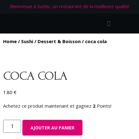
Bienvenue à Sushic, un restaurant de la meilleure qualité
Home
/
Sushi
/
Dessert & Boisson
/ coca cola
COCA COLA
1.80
€
Achetez ce produit maintenant et gagnez
2
Points!
AJOUTER AU PANIER