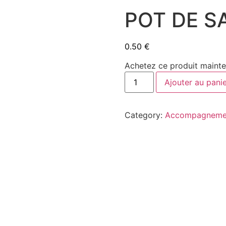
POT DE S
0.50
€
Achetez ce produit maint
POT
Ajouter au pani
DE
SAUCE
THAI
quantity
Category:
Accompagnemen