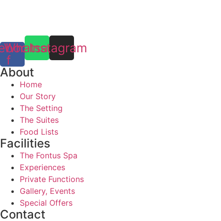
ebook-
Whatsapp
Instagram
f
About
Home
Our Story
The Setting
The Suites
Food Lists
Facilities
The Fontus Spa
Experiences
Private Functions
Gallery, Events
Special Offers
Contact