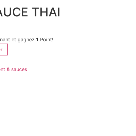
AUCE THAI
enant et gagnez
1
Point!
er
t & sauces