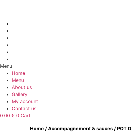
Aller
au
contenu
Home
Menu
About us
Gallery
My account
Contact us
Menu
Home
Menu
About us
Gallery
My account
Contact us
0.00
€
0
Cart
Home
/
Accompagnement & sauces
/ POT D