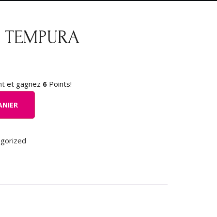
A TEMPURA
nt et gagnez
6
Points!
ANIER
gorized